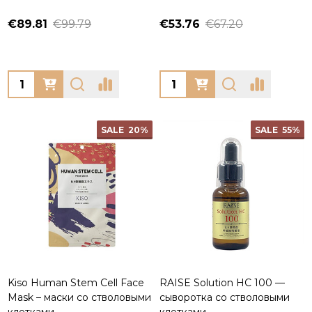
€89.81
€99.79
€53.76
€67.20
Quantity:
Quantity:
SALE
20%
SALE
55%
Kiso Human Stem Cell Face
RAISE Solution HC 100 —
Mask – маски со стволовыми
сыворотка со стволовыми