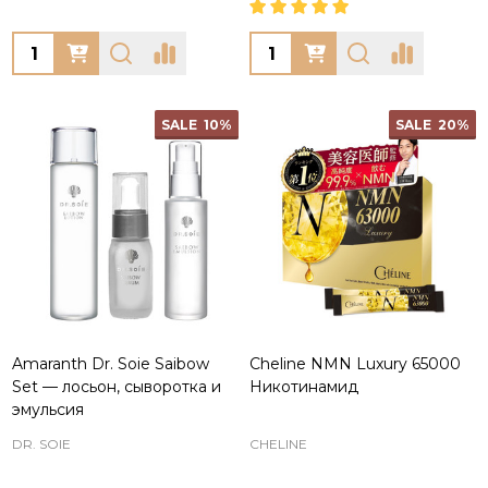
Quantity:
Quantity:
SALE
10%
SALE
20%
Amaranth Dr. Soie Saibow
Cheline NMN Luxury 65000
Set — лосьон, сыворотка и
Никотинамид
эмульсия
DR. SOIE
CHELINE