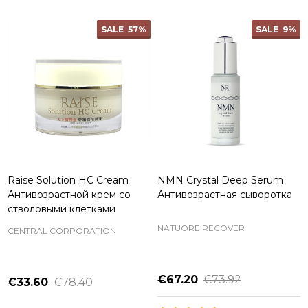
SALE
57%
SALE
9%
Raise Solution HC Cream
NMN Crystal Deep Serum
Антивозрастной крем со
Антивозрастная сыворотка
стволовыми клетками
NATUORE RECOVER
CENTRAL CORPORATION
€67.20
€73.92
€33.60
€78.40