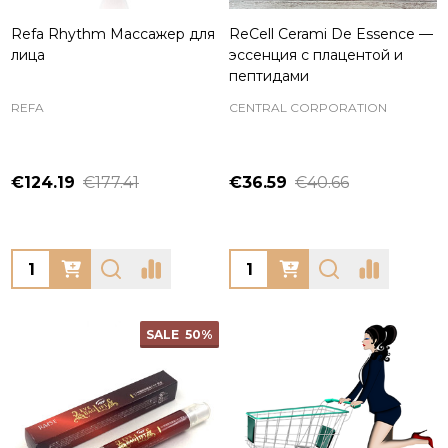
Refa Rhythm Массажер для
ReCell Cerami De Essence —
лица
эссенция с плацентой и
пептидами
REFA
CENTRAL CORPORATION
€124.19
€177.41
€36.59
€40.66
Quantity:
Quantity:
SALE
50%