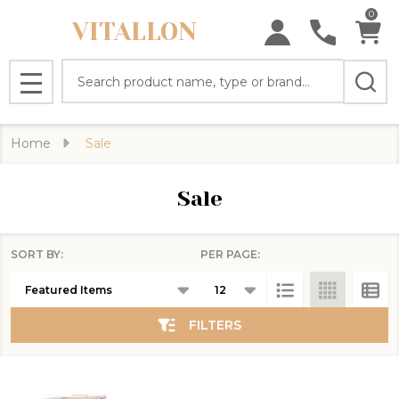
0
VITALLON
se
Search
MENU
Home
Sale
Sale
SORT BY:
PER PAGE:
Products
List
FILTERS