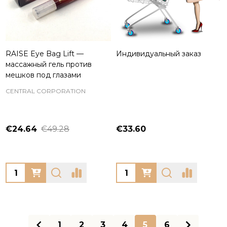
RAISE Eye Bag Lift —
Индивидуальный заказ
массажный гель против
мешков под глазами
CENTRAL CORPORATION
€24.64
€49.28
€33.60
Quantity:
Quantity:
1
2
3
4
5
6