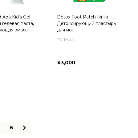
 Apa Kid's Gel -
Detox Foot Patch Iki-iki
 гелевая паста,
Детоксирующий пластырь
яющая эмаль
для ног
TO-PLAN
¥3,000
ty:
Quantity:
6