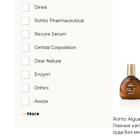
Direia
Quantity:
Rohto Pharmaceutical
Recore Serum
Central Corporation
Dear Natura
Enzym
Orihiro
Axxzia
More
Rohto Alguar
Глазные кап
зуда без м