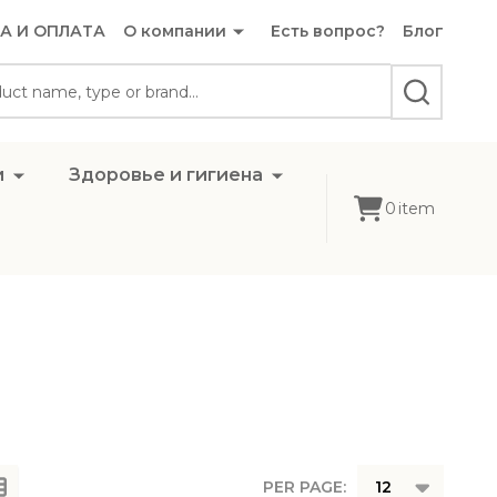
А И ОПЛАТА
О компании
Есть вопрос?
Блог
SEARCH
и
Здоровье и гигиена
0
item
PER PAGE: