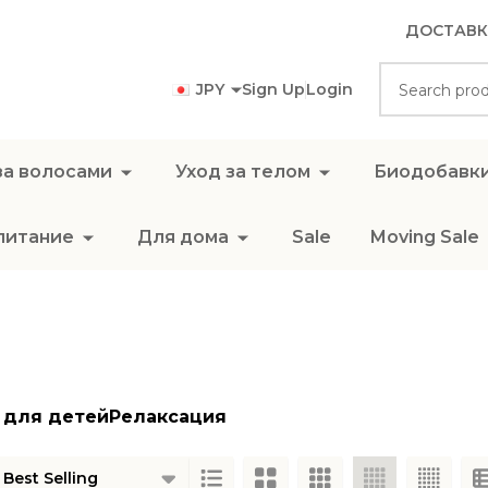
ДОСТАВК
Search
JPY
Sign Up
Login
за волосами
Уход за телом
Биодобавк
питание
Для дома
Sale
Moving Sale
 для детей
Релаксация