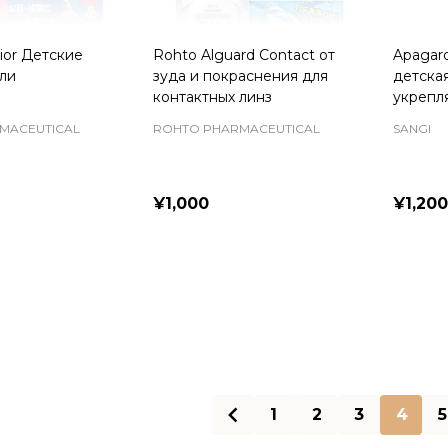
ior Детские
Rohto Alguard Contact от
Apagard
пли
зуда и покраснения для
детская
контактных линз
укрепл
MACEUTICAL
ROHTO PHARMACEUTICAL
SANGI
¥1,000
¥1,200
Quantity:
Quanti
1
2
3
4
5