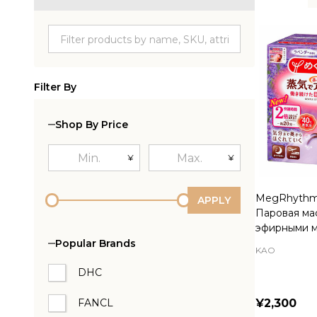
Produc
List
Filter By
Shop By Price
¥
¥
MegRhythm
APPLY
Паровая мас
эфирными 
Popular Brands
KAO
DHC
FANCL
¥2,300