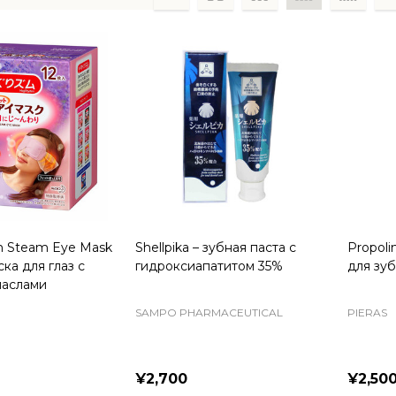
ts
 Steam Eye Mask
Shellpika – зубная паста с
Propoli
ка для глаз с
гидроксиапатитом 35%
для зу
маслами
SAMPO PHARMACEUTICAL
PIERAS
¥2,700
¥2,50