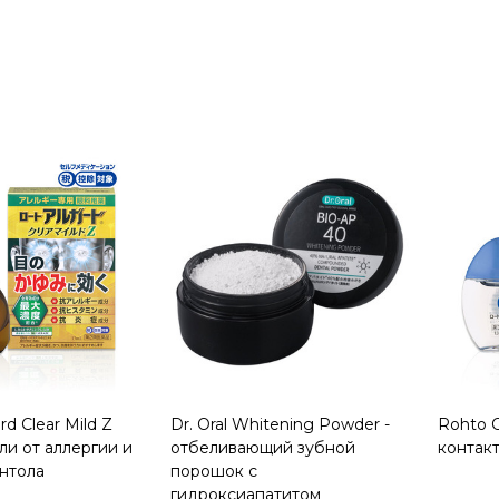
Quantity:
d Clear Mild Z
Dr. Oral Whitening Powder -
Rohto C
ли от аллергии и
отбеливающий зубной
контак
ентола
порошок с
гидроксиапатитом