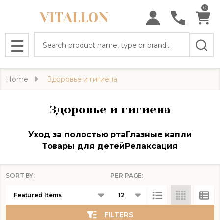
0
VITALLON
se
Search
MENU
Home
Здоровье и гигиена
Здоровье и гигиена
Уход за полостью рта
Глазные капли
Товары для детей
Релаксация
SORT BY:
PER PAGE:
Products
List
FILTERS