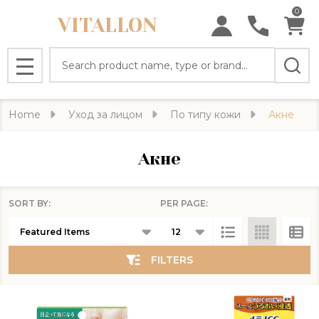
0
VITALLON
se
Search
MENU
Home
Уход за лицом
По типу кожи
Акне
Акне
SORT BY:
PER PAGE:
Products
List
FILTERS