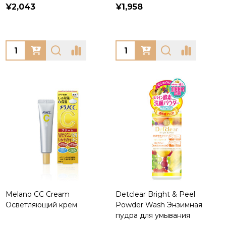
¥2,043
¥1,958
Quantity:
Quantity:
Melano CC Cream
Detclear Bright & Peel
Осветляющий крем
Powder Wash Энзимная
пудра для умывания