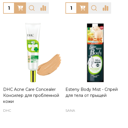
Quantity:
Quantity:
DHC Acne Care Concealer
Esteny Body Mist - Спрей
Консилер для проблемной
для тела от прыщей
кожи
DHC
SANA