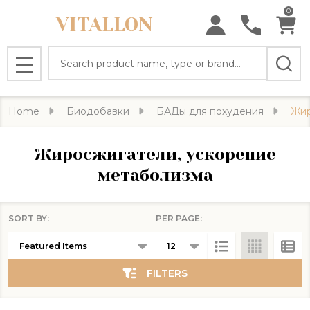
0
VITALLON
se
Search
MENU
Home
Биодобавки
БАДы для похудения
Жир
Жиросжигатели, ускорение
метаболизма
SORT BY:
PER PAGE:
Products
List
FILTERS