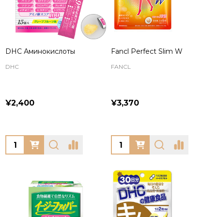
DHC Аминокислоты
Fancl Perfect Slim W
DHC
FANCL
¥2,400
¥3,370
Quantity:
Quantity: