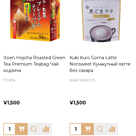
Itoen Hojicha Roasted Green
Kuki Kuro Goma Latte
Tea Premium Teabag Чай
Nonsweet Кунжутный латте
ходзича
без сахара
ITOEN
KUKI SANGYO
¥1,500
¥1,500
Quantity:
Quantity: