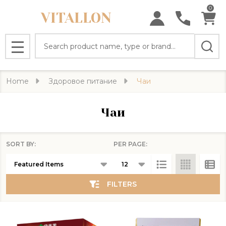
0
VITALLON
se
Search
MENU
Home
Здоровое питание
Чаи
Чаи
SORT BY:
PER PAGE:
Products
List
FILTERS