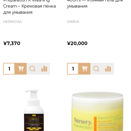
Preparation X Washing
400ml — Ионный гель для
Cream – Кремовая пенка
умывания
для умывания
HERMOSA
DIREIA
¥7,370
¥20,000
Quantity:
Quantity: