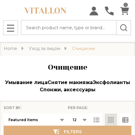
0
VITALLON
se
Search
MENU
Home
Уход за лицом
Очищение
Очищение
Умывание лица
Снятие макияжа
Эксфолианты
Спонжи, аксессуары
SORT BY:
PER PAGE:
Products
List
FILTERS