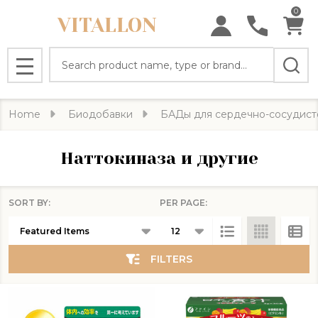
0
VITALLON
se
Search
MENU
Home
Биодобавки
БАДы для сердечно-сосудист
Наттокиназа и другие
SORT BY:
PER PAGE:
Products
List
FILTERS