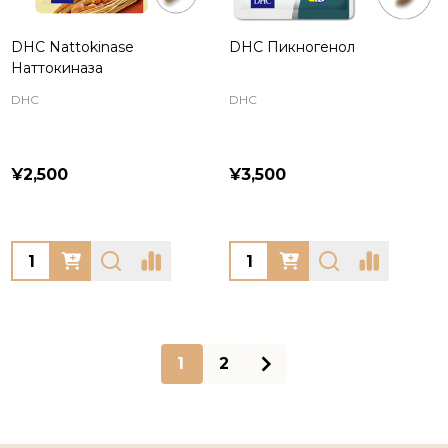
DHC Nattokinase
DHC Пикногенол
Наттокиназа
DHC
DHC
¥2,500
¥3,500
Quantity:
Quantity:
1
2