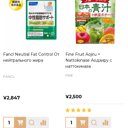
Fancl Neutral Fat Control От
Fine Fruit Aojiru +
нейтрального жира
Nattokinase Аодзиру с
наттокиназа
FINE
FANCL
¥2,500
¥2,847
Quantity:
Quantity: