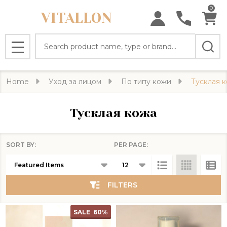
0
VITALLON
se
Search
MENU
Home
Уход за лицом
По типу кожи
Тусклая 
Тусклая кожа
SORT BY:
PER PAGE:
Products
List
FILTERS
SALE
60%