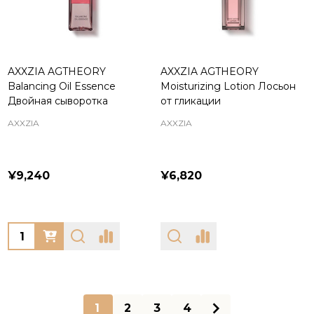
AXXZIA AGTHEORY
AXXZIA AGTHEORY
Balancing Oil Essence
Moisturizing Lotion Лосьон
Двойная сыворотка
от гликации
AXXZIA
AXXZIA
¥9,240
¥6,820
Quantity:
1
2
3
4