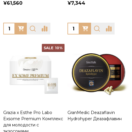
¥61,560
¥7,344
Quantity:
Quantity:
SALE
10%
Grazia x Esthe Pro Labo
GranMedic Deazaflavin
Exsome Premium Комплекс
Hydrohyper Деазафлавин
для молодости с
экзосомами