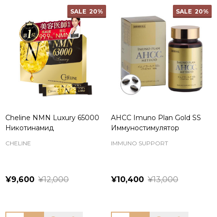
SALE
20%
SALE
20%
Cheline NMN Luxury 65000
AHCC Imuno Plan Gold SS
Никотинамид
Иммуностимулятор
CHELINE
IMMUNO SUPPORT
¥9,600
¥12,000
¥10,400
¥13,000