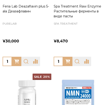
Feria Lab Deazaflavin plus 5-
Spa Treatment Raw Enzyme
ala Деазафлавин
Растительные ферменты в
виде пасты
PURELAB
SPA TREATMENT
¥30,000
¥8,470
Quantity:
Quantity:
SALE
20%