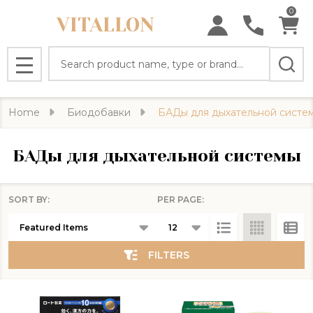
0
VITALLON
se
Search
MENU
Home
Биодобавки
БАДы для дыхательной систе
БАДы для дыхательной системы
SORT BY:
PER PAGE:
Products
List
FILTERS