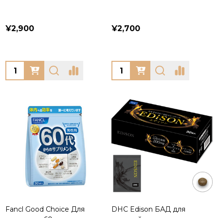
¥2,900
¥2,700
Quantity:
Quantity:
Fancl Good Choice Для
DHC Edison БАД для