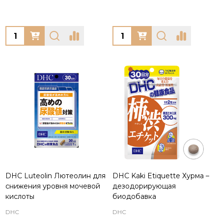
Quantity:
Quantity:
DHC Luteolin Лютеолин для
DHC Kaki Etiquette Хурма –
снижения уровня мочевой
дезодорирующая
кислоты
биодобавка
DHC
DHC