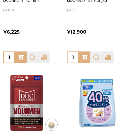
мужчин от 60 лет
мужской потенции
FANCL
DHC
¥6,225
¥12,900
Quantity:
Quantity: