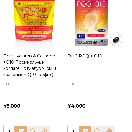
Fine Hyaluron & Collagen
DHC PQQ + Q10
+Q10 Премиальный
коллаген с гиалуроном и
коэнзимом Q10 (рефил)
FINE
DHC
¥5,000
¥4,000
Quantity:
Quantity: