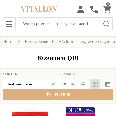
0
VITALLON
se
Search
MENU
Home
Биодобавки
БАДы для сердечно-сосудист
Коэнзим Q10
SORT BY:
PER PAGE:
Products
List
FILTERS