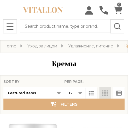
0
VITALLON
se
Search
MENU
Home
Уход за лицом
Увлажнение, питание
К
Кремы
SORT BY:
PER PAGE:
Products
List
FILTERS