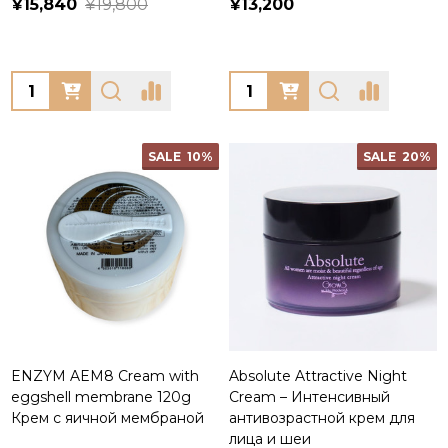
¥15,840
¥19,800
¥13,200
Quantity:
Quantity:
SALE
10%
SALE
20%
ENZYM AEM8 Cream with
Absolute Attractive Night
eggshell membrane 120g
Cream – Интенсивный
Крем с яичной мембраной
антивозрастной крем для
лица и шеи