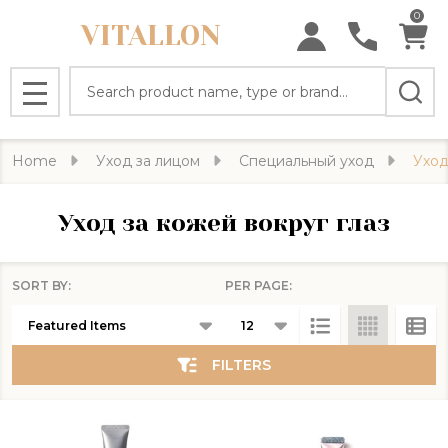
0
VITALLON
se
Search
MENU
Home
Уход за лицом
Специальный уход
Уход
Уход за кожей вокруг глаз
SORT BY:
PER PAGE:
Products
List
FILTERS