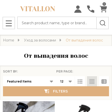
0
VITALLON
se
Search
MENU
Home
Уход за волосами
От выпадения волос
От выпадения волос
SORT BY:
PER PAGE:
Products
List
FILTERS