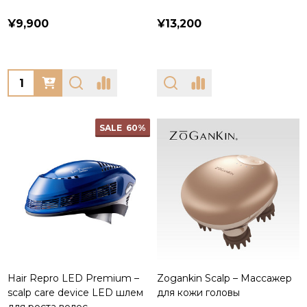
¥9,900
¥13,200
Quantity:
SALE
60%
Hair Repro LED Premium –
Zogankin Scalp – Массажер
scalp care device LED шлем
для кожи головы