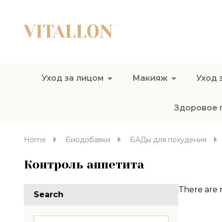
VITALLON
Уход за лицом
Макияж
Уход 
Здоровое 
Home
Биодобавки
БАДы для похудения
Контроль аппетита
There are 
Search
Produc
List