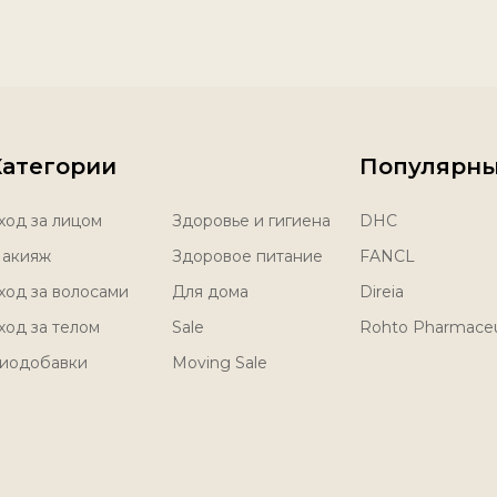
Категории
Популярны
ход за лицом
Здоровье и гигиена
DHC
акияж
Здоровое питание
FANCL
ход за волосами
Для дома
Direia
ход за телом
Sale
Rohto Pharmaceu
иодобавки
Moving Sale