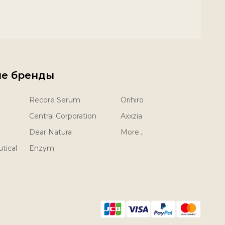
е бренды
Recore Serum
Orihiro
Central Corporation
Axxzia
Dear Natura
More...
tical
Enzym