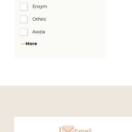
Enzym
Orihiro
Axxzia
More
Footer
Start
Email