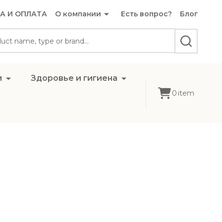
А И ОПЛАТА
О компании
Есть вопрос?
Блог
SEARCH
и
Здоровье и гигиена
0
item