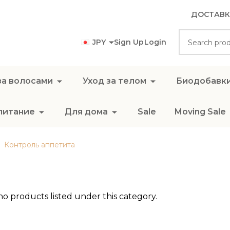
ДОСТАВК
Search
JPY
Sign Up
Login
за волосами
Уход за телом
Биодобавк
питание
Для дома
Sale
Moving Sale
Контроль аппетита
no products listed under this category.
ts