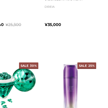
DIREIA
40
¥25,300
¥35,000
ty:
Quantity:
SALE
30%
SALE
25%