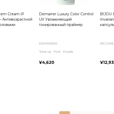
Stem Cream iP
Demarrer Luxury Color Control
BIJOU 
 Антивозрастной
UV Увлажняющий
Invaria
воловыми
тонированный праймер
капсул
DEMARRER
RECORE
Tone Up
Pink
Purple
¥4,620
¥12,9
Quantity:
Quanti