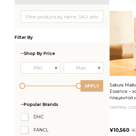
Produc
List
Filter By
Shop By Price
¥
¥
Sakura Maik
APPLY
Essence – э
плацентой 
Popular Brands
CENTRAL CO
DHC
FANCL
¥10,560
¥