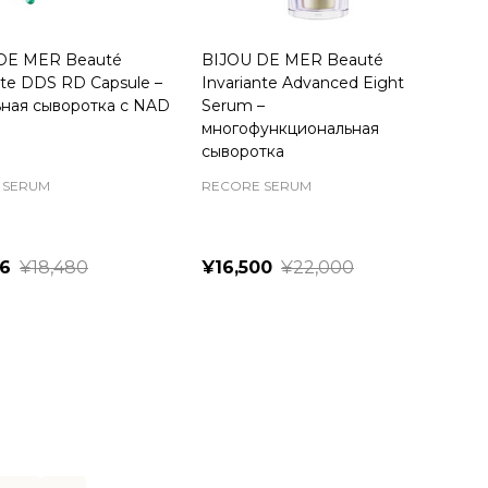
DE MER Beauté
BIJOU DE MER Beauté
nte DDS RD Capsule –
Invariante Advanced Eight
ьная сыворотка с NAD
Serum –
многофункциональная
сыворотка
 SERUM
RECORE SERUM
36
¥18,480
¥16,500
¥22,000
ty:
Quantity: