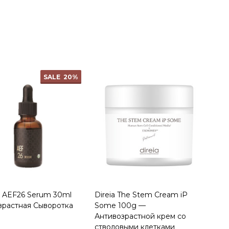
ty:
Quantity:
SALE
20%
AEF26 Serum 30ml
Direia The Stem Cream iP
зрастная Сыворотка
Some 100g —
Антивозрастной крем со
стволовыми клетками