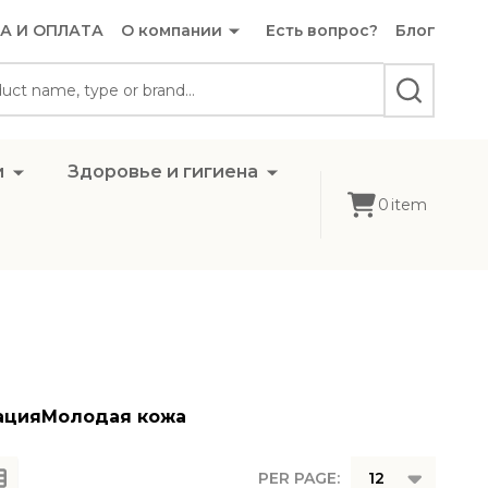
А И ОПЛАТА
О компании
Есть вопрос?
Блог
SEARCH
и
Здоровье и гигиена
0
item
ация
Молодая кожа
PER PAGE: