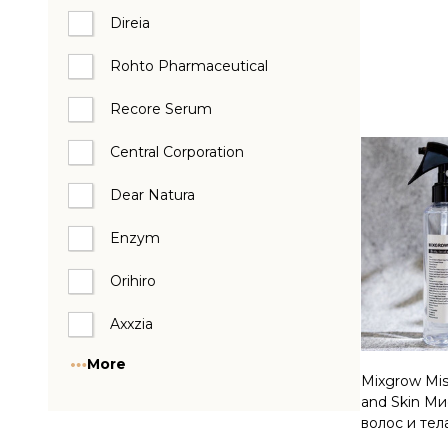
Direia
Quantity:
Rohto Pharmaceutical
Recore Serum
Central Corporation
Dear Natura
Enzym
Orihiro
Axxzia
More
Mixgrow Mist
and Skin Ми
волос и тел