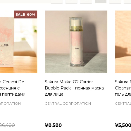
ts
SALE
60%
o Cerami De
Sakura Maiko O2 Carrier
Sakura 
ссенция с
Bubble Pack – пенная маска
Cleans
и пептидами
для лица
гель д
RPORATION
CENTRAL CORPORATION
CENTRA
26,400
¥8,580
¥5,50