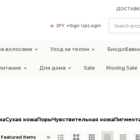
ДОСТАВК
Search
JPY
Sign Up
Login
за волосами
Уход за телом
Биодобавк
питание
Для дома
Sale
Moving Sale
жа
Сухая кожа
Поры
Чувствительная кожа
Пигмент