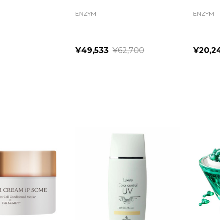
ENZYM
ENZYM
¥49,533
¥62,700
¥20,2
Quantity:
Quanti