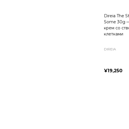
Direia The 
Some 30g —
крем со ст
клетками
DIREIA
¥19,250
Quantity: