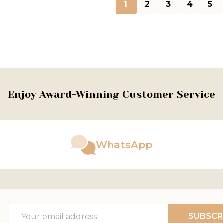
1
2
3
4
5
Enjoy Award-Winning Customer Service
WhatsApp
Email
SUBSCR
Address