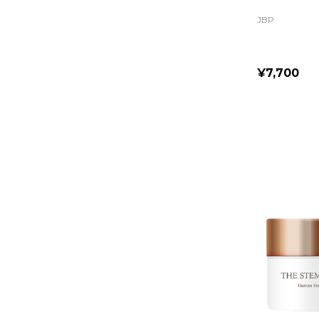
JBP
¥7,700