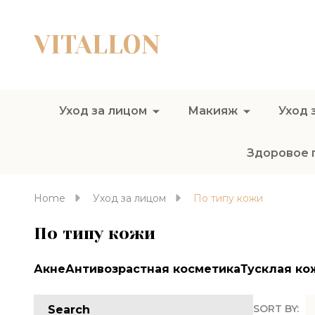
VITALLON
Уход за лицом
Макияж
Уход 
Здоровое 
Home
Уход за лицом
По типу кожи
По типу кожи
Акне
Антивозрастная косметика
Тусклая ко
SORT BY:
Search