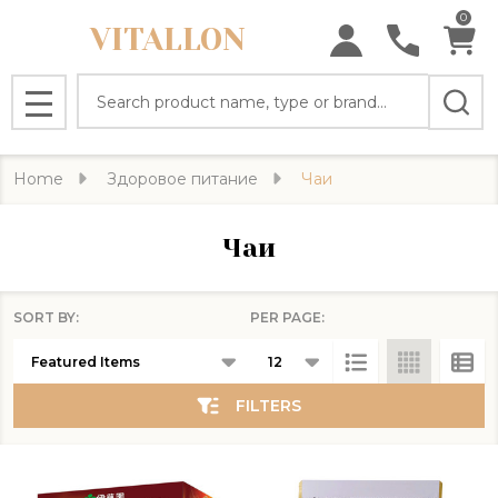
0
VITALLON
se
Search
MENU
Home
Здоровое питание
Чаи
Чаи
SORT BY:
PER PAGE:
Products
List
FILTERS