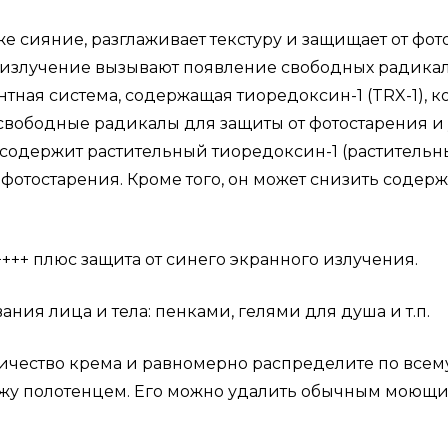
 сияние, разглаживает текстуру и защищает от фот
злучение вызывают появление свободных радикало
тная система, содержащая тиоредоксин-1 (TRX-1), к
 свободные радикалы для защиты от фотостарения и
 содержит растительный тиоредоксин-1 (растительн
фотостарения. Кроме того, он может снизить содер
+++ плюс защита от синего экранного излучения.
ия лица и тела: пенками, гелями для душа и т.п.
чество крема и равномерно распределите по всему 
ожу полотенцем.
Его можно удалить обычным моющим