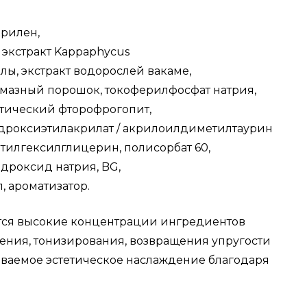
крилен,
 экстракт
Kappaphycus
ллы, экстракт водорослей вакаме,
мазный порошок, токоферилфосфат натрия,
тетический фторофрогопит,
идроксиэтилакрилат / акрилоилдиметилтаурин
 этилгексилглицерин, полисорбат 60,
идроксид натрия, BG,
, ароматизатор.
ются высокие концентрации ингредиентов
ения, тонизирования, возвращения упругости
ываемое эстетическое наслаждение благодаря