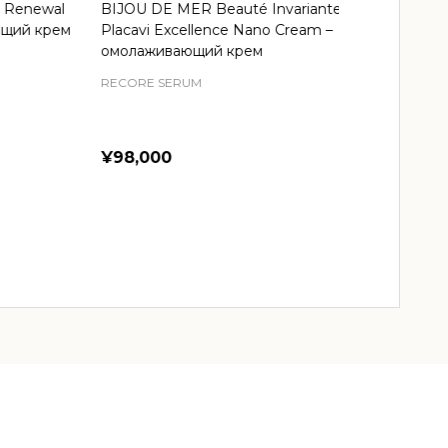
newal
BIJOU DE MER Beauté Invariante
Bijou de Mer 
 крем
Placavi Excellence Nano Cream –
Melange Emul
омолаживающий крем
RECORE SERUM
RECORE SERU
¥98,000
¥12,980
Quantity:
Quantity:
ADD TO CART
AD