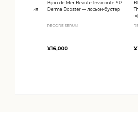
Bijou de Mer Beaute Invariante SP
BIJOU
Derma Booster — лосьон-бустер
The C
эффе
RECORE SERUM
RECOR
¥16,000
¥19,