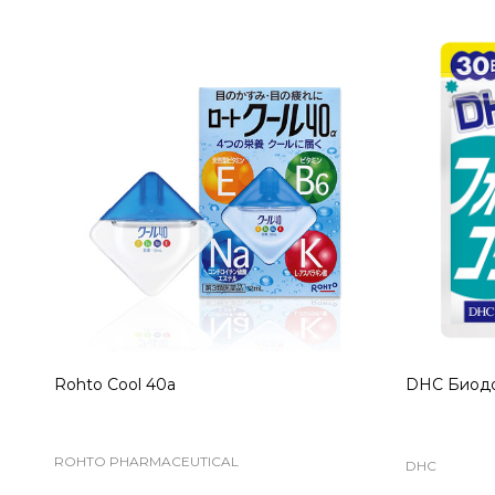
MegRhythm Steam Eye Mask Паровая
THE EXOSO
маска для глаз с эфирными маслами
Essence – 
KAO
KOR JAPAN