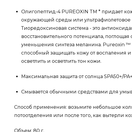
Олигопептид-4 PUREOXIN TM * придает коже
окружающей среды или ультрафиолетовое и
Тиоредоксиновая система - это антиоксидан
восстановительного потенциала, поглощая
уменьшения синтеза меланина. Pureoxin ™
способный защищать кожу от воспаления и 
осветлить и осветлить тон кожи.
Максимальная защита от солнца SPA50+/PA+
Смывается обычными средствами для умыван
Способ применения: возьмите небольшое коли
потоотделения или после того, как вытерли к
Объем: 80 г.