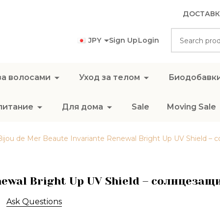
ДОСТАВК
Search
JPY
Sign Up
Login
за волосами
Уход за телом
Биодобавк
питание
Для дома
Sale
Moving Sale
Bijou de Mer Beaute Invariante Renewal Bright Up UV Shield –
enewal Bright Up UV Shield – солнцеза
Ask Questions