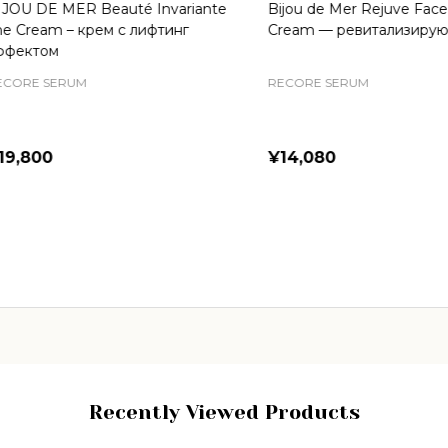
 DE MER Beauté Invariante
Bijou de Mer Rejuve Face Re
ream – крем с лифтинг
Cream — ревитализирующий
ктом
E SERUM
RECORE SERUM
800
¥14,080
Recently Viewed Products