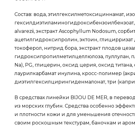
Состав: в
ода,
этилгексилметоксициннамат, изо
гексилдиэтиламиногидроксибензоилбензоат, 
alvarezii,
экстракт
Ascophyllum Nodosum
, сорби
ацетилгидроксипролин, эктоин, глицирризат 
токоферол, нитрид бора, экстракт плодов цеза
гидроксипропилметилцеллюлоза, пуллулан, пл
Na), PG, глицерин, оксид церия, оксид титана
лаурилкарбамат инулина, кросс-полимер (акрил
диэтилгексилцирингиденмалонат, три (каприц
В средствах линейки BIJOU DE MER, в перево
из морских глубин. Средства особенно эффе
и плотности кожи и для уменьшения отечност
своим роскошным текстурам, баночкам и аром