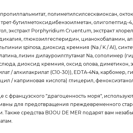
пропилпальмитат, полиметилсилсесквиоксан, окто
трет-бутилметоксидибензоилметан, олигопептид-4,
тол, экстракт
Porphyridium Cruentum
, экстракт хлоре
дикалия, г
люкозилгесперидин, цианокобаламин, ал
льпинии spinosa, диоксид кремния (Na / K / AI), син
атина, лизин дилауроилглутамат Na, сополимер (г
, слюда, диоксид кремния, оксид олова, диметикон,
ат / алкилакрилат (C10-30)), EDTA-4Na, карбомер, г
ил / каприновая кислота) глицерил, феноксиэтанол
де с французского "драгоценность моря", использу
ктивны для предотвращения преждевременного стар
и. Также средства BIJOU DE MER подарят вам незаб
атам.