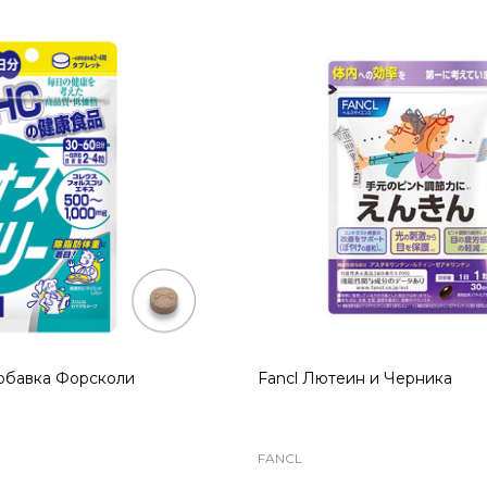
SALE
30%
ME High Class Moist
SHISEIDO Elixir Superieur Da
сыворотка с экзосомами
Revolution Дневная эмульси
от солнца
SHISEIDO ELIXIR