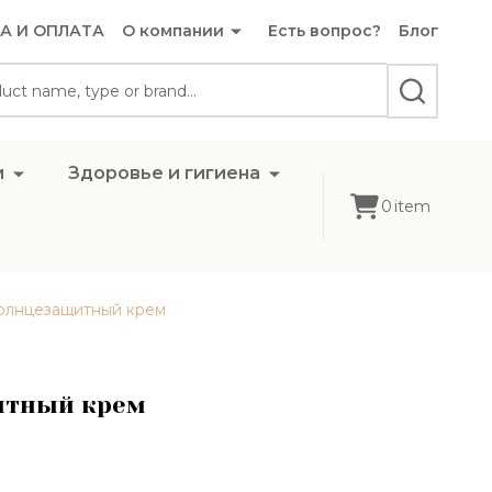
А И ОПЛАТА
О компании
Есть вопрос?
Блог
SEARCH
и
Здоровье и гигиена
0
item
 солнцезащитный крем
щитный крем