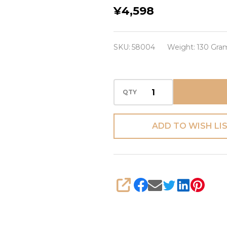
Bijou de Mer
¥4,598
Beaute Invariante
Renewal Bright
SKU:
58004
Weight:
130 Gra
Up UV Shield –
солнцезащитный
крем
QTY
ADD TO WISH LI
SHARE