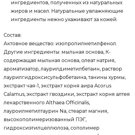
ингредиентов, полученных из натуральных
жиров и масел. Натуральные увлажняющие
ингредиенты нежно ухаживают за кожей.
Состав:
Актовное вещество: изопропилметилфенол.
Другие ингредиенты: мыльная основа, К-
содержащая мыльная основа, олеат натрия,
ароматизатор, лаурилдиметилбетаин, раствор
лаурилгидроксисульфобетаина, танины хурмы,
экстракт чая-1, экстракт корня аира
Acorus
Calamus
, экстракт гвоздики, экстракт корня алтея
лекарственного
Althaea Officinalis
,
лауроилметилтаурин Na, стеарат магния,
высокополимеризованный ПЭГ,
гидроксиэтилцеллюлоза, сополимер