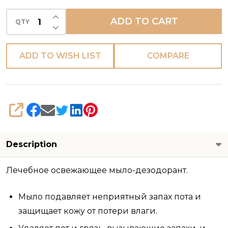
деодорант
INCREASE QUANTITY OF UNDEFINED
ADD TO CART
QTY
DECREASE QUANTITY OF UNDEFINED
ADD TO WISH LIST
COMPARE
SHARE
Description
Лечебное освежающее мыло-дезодорант.
Мыло подавляет неприятный запах пота и
защищает кожу от потери влаги.