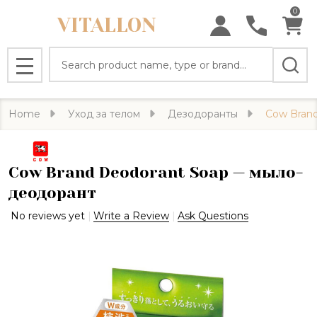
0
VITALLON
Search
MENU
Home
Уход за телом
Дезодоранты
Cow Bran
Cow Brand Deodorant Soap — мыло-
деодорант
No reviews yet
Write a Review
Ask Questions