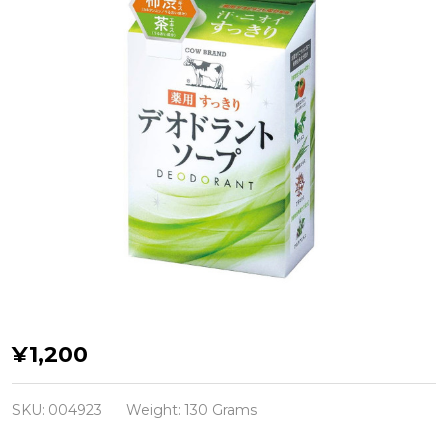
Cow Brand
¥1,200
Deodorant
Soap —
SKU:
004923
Weight:
130 Grams
мыло-