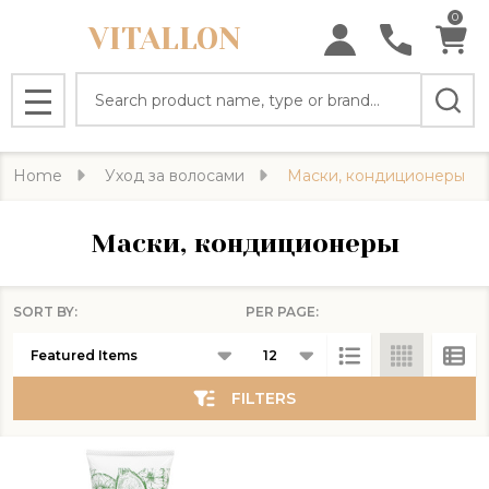
0
VITALLON
se
Search
MENU
Home
Уход за волосами
Маски, кондиционеры
Маски, кондиционеры
SORT BY:
PER PAGE:
Products
List
FILTERS