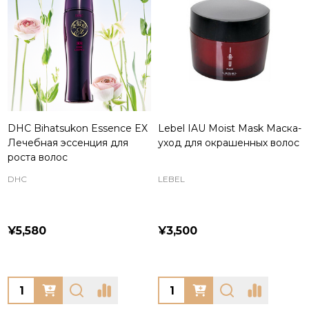
DHC Bihatsukon Essence EX
Lebel IAU Moist Mask Маска-
Лечебная эссенция для
уход для окрашенных волос
роста волос
DHC
LEBEL
¥5,580
¥3,500
Quantity:
Quantity: