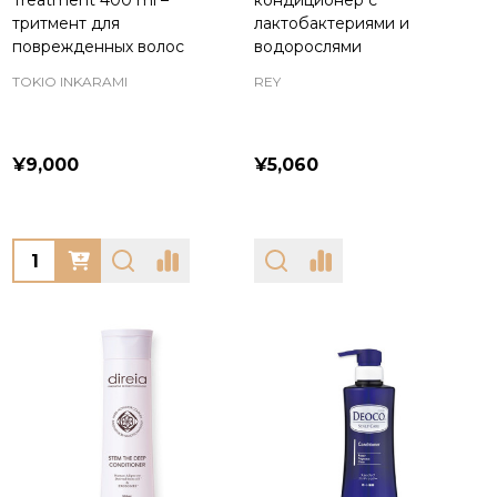
Treatment 400 ml –
кондиционер с
тритмент для
лактобактериями и
поврежденных волос
водорослями
TOKIO INKARAMI
REY
¥9,000
¥5,060
Quantity: