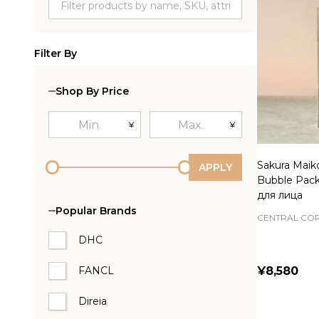
Filter By
Shop By Price
¥
¥
Sakura Maiko
APPLY
Bubble Pack
для лица
Popular Brands
CENTRAL CO
DHC
FANCL
¥8,580
Direia