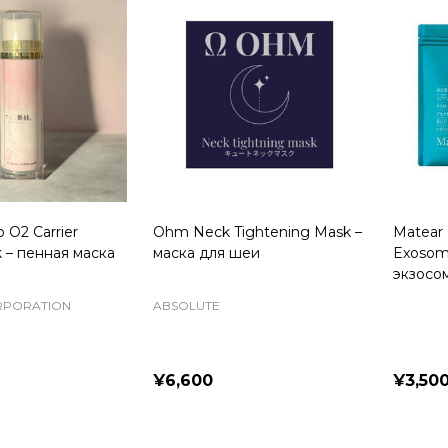
 O2 Carrier
Ohm Neck Tightening Mask –
Matear 
 – пенная маска
маска для шеи
Exosom
экзосо
RPORATION
ABSOLUTE
¥6,600
¥3,50