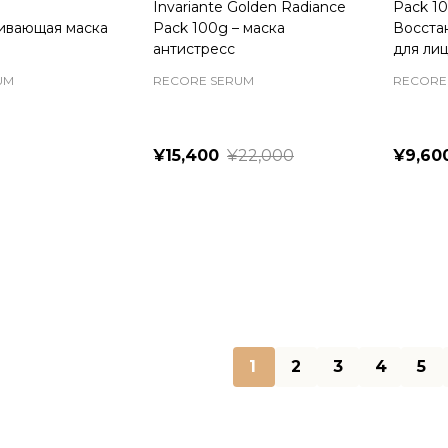
Invariante Golden Radiance
Pack 10
ивающая маска
Pack 100g – маска
Восста
антистресс
для ли
UM
RECORE SERUM
RECORE
¥15,400
¥22,000
¥9,60
Quantity:
Quanti
1
2
3
4
5