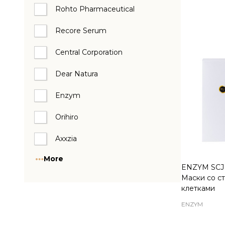
Quantity:
Rohto Pharmaceutical
Recore Serum
Central Corporation
Dear Natura
Enzym
Orihiro
Axxzia
More
ENZYM SCJ 
Маски со с
клетками
ENZYM