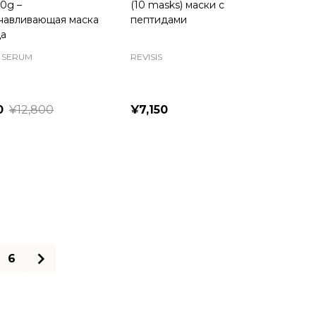
0g –
(10 masks) маски с
навливающая маска
пептидами
ца
 SERUM
REVISIS
0
¥12,800
¥7,150
ty:
6