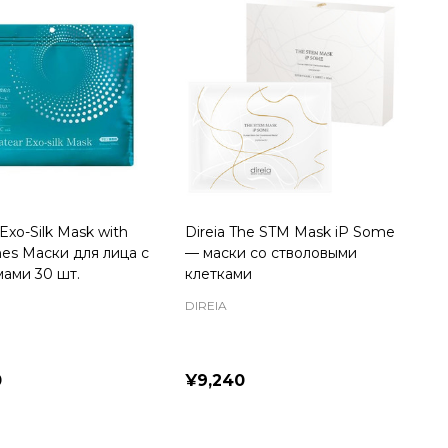
Exo-Silk Mask with
Direia The STM Mask iP Some
es Маски для лица с
— маски со стволовыми
мами 30 шт.
клетками
DIREIA
0
¥9,240