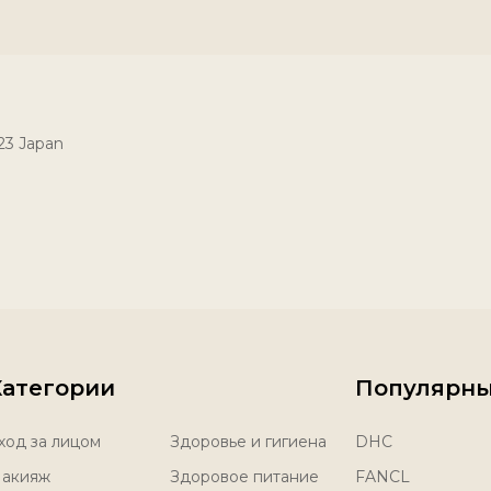
023 Japan
Категории
Популярны
ход за лицом
Здоровье и гигиена
DHC
акияж
Здоровое питание
FANCL