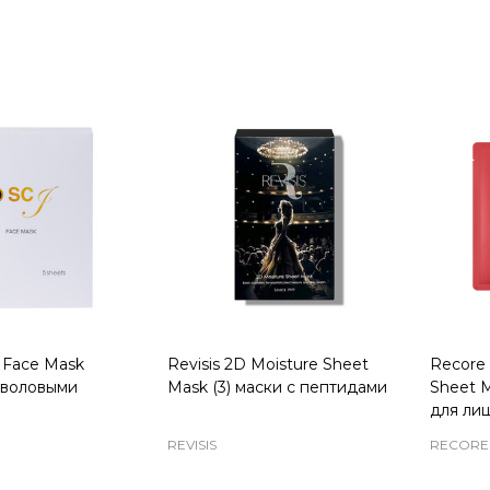
Quantity:
Quanti
Face Mask
Revisis 2D Moisture Sheet
Recore
тволовыми
Mask (3) маски с пептидами
Sheet M
для ли
REVISIS
RECORE