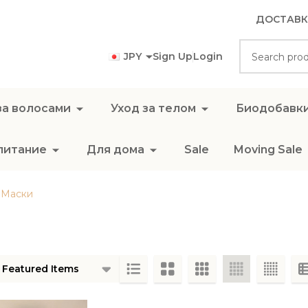
ДОСТАВК
Search
JPY
Sign Up
Login
за волосами
Уход за телом
Биодобавк
питание
Для дома
Sale
Moving Sale
Маски
ts