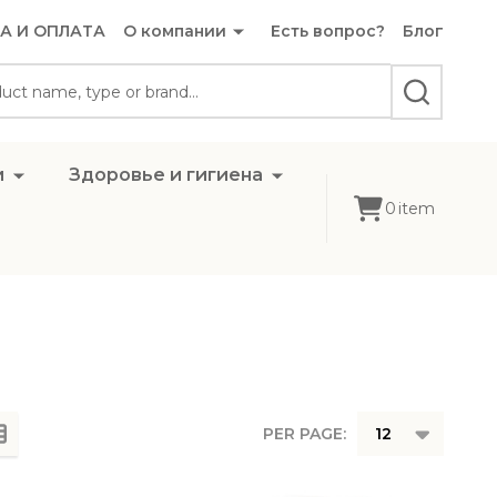
А И ОПЛАТА
О компании
Есть вопрос?
Блог
SEARCH
и
Здоровье и гигиена
0
item
PER PAGE: