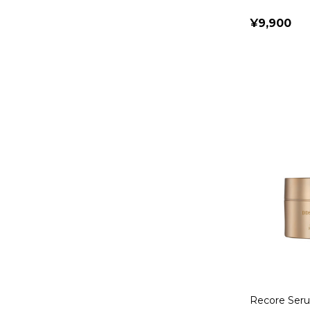
¥9,900
Quantity:
Recore Ser