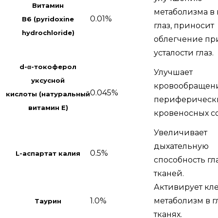
Витамин
метаболизма в 
0.01%
B6
(pyridoxine
глаз, приносит
hydrochloride)
облегчение пр
усталости глаз.
d-α-токоферол
Улучшает
уксусной
кровообращен
0.045%
кислоты (натуральный
периферическ
витамин Е)
кровеносных со
Увеличивает
дыхательную
0.5%
L-аспартат калия
способность гл
тканей.
Активирует кл
1.0%
метаболизм в г
Таурин
тканях.