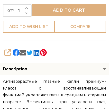
INCREASE QUANTITY OF UNDEFINED
ADD TO CART
QTY
DECREASE QUANTITY OF UNDEFINED
ADD TO WISH LIST
COMPARE
SHARE
Description
Антивозрастные глазные капли
премиум-
класса
с восстанавливающей
функцией
укрепляют глаза
в среднем и старшем
возрасте.
Эффективны при усталости глаз,
помутнении, симптомах, связанных с