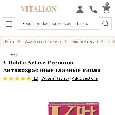
0
VITALLON
Search
MENU
Home
Здоровье и гигиена
Глазные капли
V R
V Rohto Active Premium
Антивозрастные глазные капли
(12)
Write a Review
Ask Questions