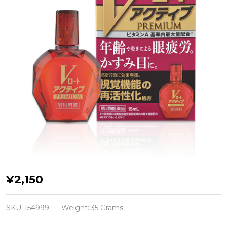
V Rohto Active
¥2,150
Premium
Антивозрастные
SKU:
154999
Weight:
35 Grams
глазные капли