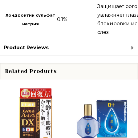
Защищает рого
увлажняет глаз
Хондроитин сульфат
0.1%
блокировки и
натрия
слез.
Product Reviews
Related Products