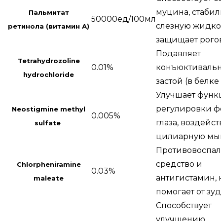
муцина, стаби
Пальмитат
50000ед/100мл
слезную жидко
ретинола (витамин А)
защищает рого
Подавляет
Tetrahydrozoline
0.01%
конъюктиваль
hydrochloride
застой (в белке 
Улучшает фун
регулировки ф
Neostigmine methyl
0.005%
глаза, воздейст
sulfate
цилиарную мы
Противовоспал
средство и
Chlorpheniramine
0.03%
антигистамин,
maleate
помогает от зуд
Способствует
улучшению