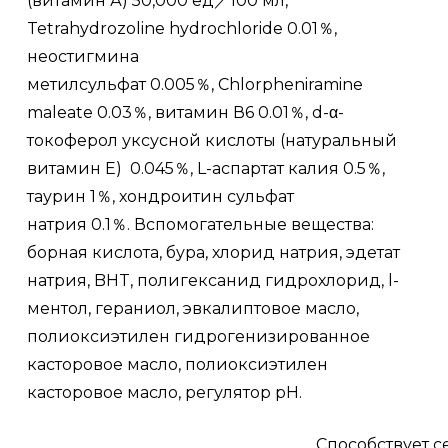
(витамин А)
50,000 ед／100 мл,
Tetrahydrozoline hydrochloride
0.01％,
неостигмина
метилсульфат 0.005％,
Chlorpheniramine
maleate
0.03％, витамин В6
0.01％,
d-α-
токоферол уксусной кислоты
(натуральный
витамин Е)
0.045％,
L-аспартат калия
0.5％,
таурин 1％, х
ондроитин сульфат
натрия
0.1％.
Вспомогательные вещества:
борная кислота, бура, хлорид натрия, эдетат
натрия, BHT, полигексанид гидрохлорид, l-
ментол, гераниол, эвкалиптовое масло,
полиоксиэтилен гидрогенизированное
касторовое масло, полиоксиэтилен
касторовое масло, регулятор pH.
Способствует 