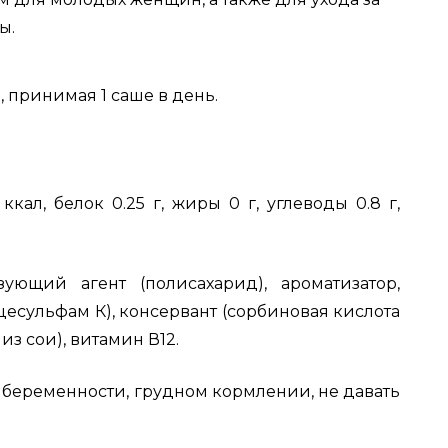
ы.
 принимая 1 саше в день.
кал, белок 0.25 г, жиры 0 г, углеводы 0.8 г,
ующий агент (полисахарид), ароматизатор,
цесульфам К), консервант (сорбиновая кислота
из сои), витамин В12.
беременности, грудном кормлении, не давать