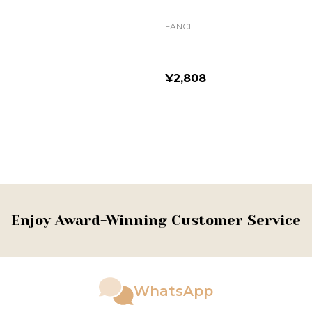
FANCL
DHC
¥2,808
¥1,
ADD TO CART
Enjoy Award-Winning Customer Service
WhatsApp