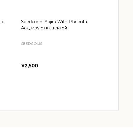
 с
Seedcoms Aojiru With Placenta
Аодзиру с плацентой
SEEDCOMS
¥2,500
Quantity:
ADD TO CART