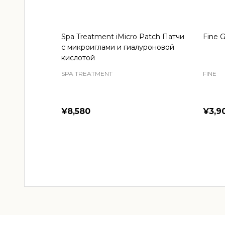
Spa Treatment iMicro Patch Патчи
Fine G
с микроиглами и гиалуроновой
кислотой
SPA TREATMENT
FINE
¥8,580
¥3,9
Quantity:
Quant
ADD TO CART