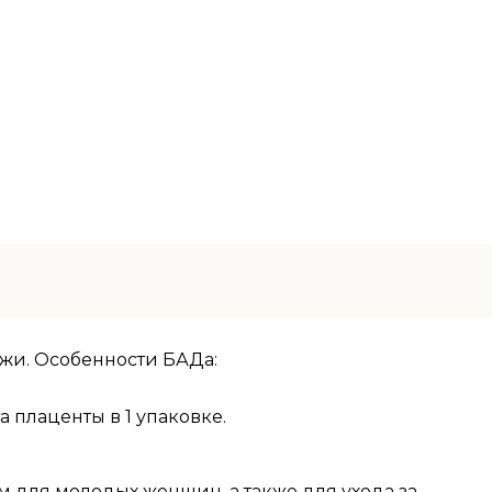
жи. Особенности БАДа:
 плаценты в 1 упаковке.
 для молодых женщин, а также для ухода за