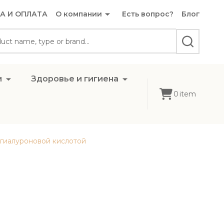
А И ОПЛАТА
О компании
Есть вопрос?
Блог
SEARCH
и
Здоровье и гигиена
0
item
и гиалуроновой кислотой