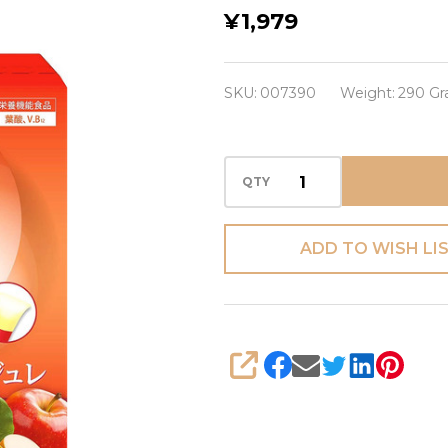
Fine Placenta
¥1,979
Jelly Желе с
плацентой и
SKU:
007390
Weight:
290 G
гиалуроновой
кислотой
QTY
ADD TO WISH LI
SHARE