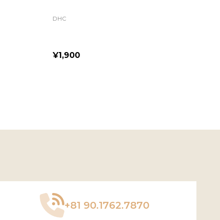
KAO
900
¥2,300
ADD TO CART
ADD TO CA
+81 90.1762.7870