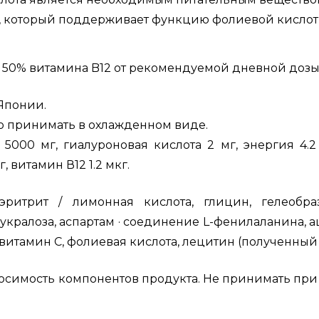
2, который поддерживает функцию фолиевой кислот
50% витамина B12 от рекомендуемой дневной дозы,
 Японии.
но принимать в охлажденном виде.
 5000 мг, гиалуроновая кислота 2 мг, энергия 4.2 к
г,
витамин В12 1.2 мкг.
эритрит / лимонная кислота, глицин, гелеобраз
укралоза, аспартам · соединение L-фенилаланина, а
 витамин С, фолиевая кислота, лецитин (полученный 
осимость компонентов продукта.
Не принимать при 