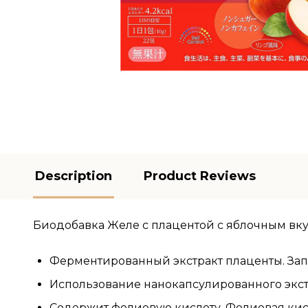
Description
Product Reviews
Биодобавка Желе с плацентой с яблочным вку
Ферментированный экстракт плаценты. Запа
Использование нанокапсулированного экст
Содержит фолиевую кислоту. Фолиевая кис