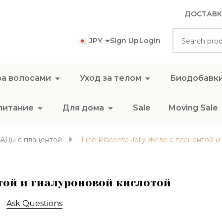
ДОСТАВК
Search
JPY
Sign Up
Login
за волосами
Уход за телом
Биодобавк
питание
Для дома
Sale
Moving Sale
АДы с плацентой
Fine Placenta Jelly Желе с плацентой 
нтой и гиалуроновой кислотой
Ask Questions