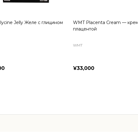
lycine Jelly Желе с глицином
WMT Placenta Cream — крем
плацентой
WMT
00
¥33,000
ity:
ADD TO CART