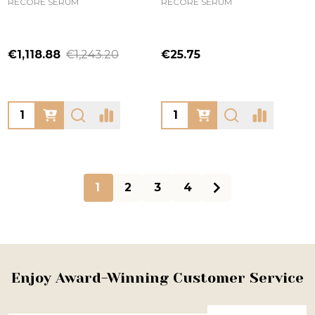
RECORE SERUM
RECORE SERUM
€1,118.88
€1,243.20
€25.75
Quantity:
Quantity:
1
2
3
4
Footer
Enjoy Award-Winning Customer Service
Start