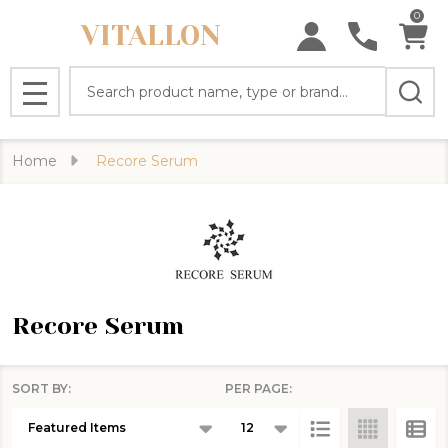
0
VITALLON
se
Search
MENU
Home
Recore Serum
Recore Serum
SORT BY:
PER PAGE:
Products
List