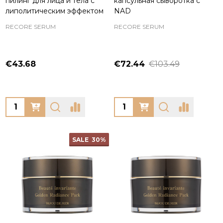
пилинг для лица и тела с
капсульная сыворотка с
липолитическим эффектом
NAD
RECORE SERUM
RECORE SERUM
€43.68
€72.44
€103.49
Quantity:
Quantity:
SALE
30%